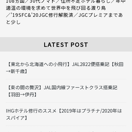
108ヵ国／30代ノマド／住所不定ホテル暮らし／年中
適温の環境を求めて世界中を飛び回る渡り鳥
／'19SFC&'20JGC修行解脱済／JGCプレミアまであ
と少し
LATEST POST
【東北から北海道への小飛行】JAL2822便搭乗記【秋田
→新千歳】
【束の間の贅沢】JAL国内線ファーストクラス搭乗記
【羽田→伊丹】
IHGホテル修行のススメ【2019年はプラチナ/2020年は
スパイア】