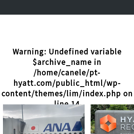
Warning
: Undefined variable
$archive_name in
/home/canele/pt-
hyatt.com/public_html/wp-
content/themes/lim/index.php
on
line
14
記事一覧