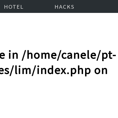
HOTEL
HACKS
e in
/home/canele/pt-
es/lim/index.php
on