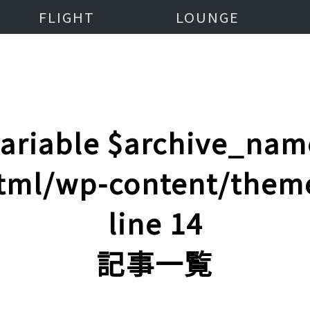
FLIGHT
LOUNGE
variable $archive_nam
tml/wp-content/them
line
14
記事一覧