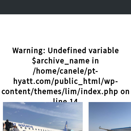
Warning
: Undefined variable
$archive_name in
/home/canele/pt-
hyatt.com/public_html/wp-
content/themes/lim/index.php
on
line
14
記事一覧