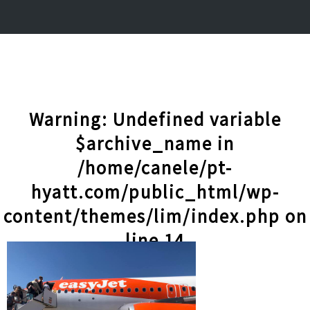
Warning
: Undefined variable
$archive_name in
/home/canele/pt-
hyatt.com/public_html/wp-
content/themes/lim/index.php
on
line
14
記事一覧