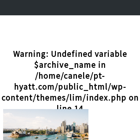
Warning
: Undefined variable
$archive_name in
/home/canele/pt-
hyatt.com/public_html/wp-
content/themes/lim/index.php
on
line
14
記事一覧