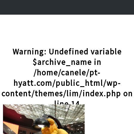
Warning
: Undefined variable
$archive_name in
/home/canele/pt-
hyatt.com/public_html/wp-
content/themes/lim/index.php
on
line
14
記事一覧