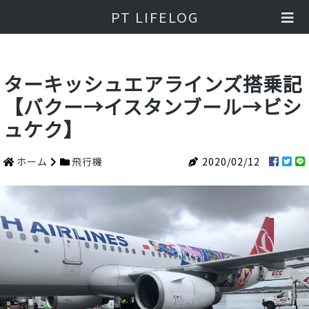
PT LIFELOG
ターキッシュエアラインズ搭乗記
【バクー→イスタンブール→ビシ
ュケク】
ホーム
飛行機
2020/02/12