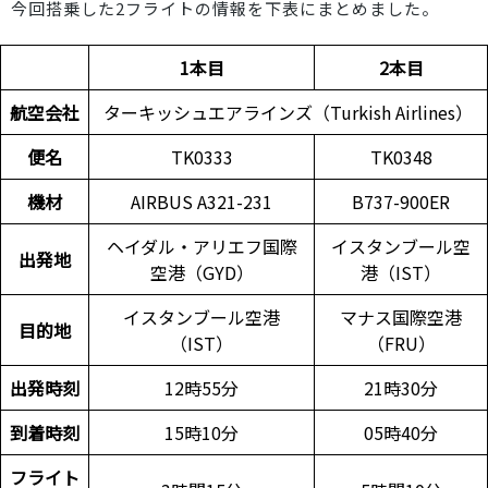
今回搭乗した2フライトの情報を下表にまとめました。
1本目
2本目
航空会社
ターキッシュエアラインズ（Turkish Airlines）
便名
TK0333
TK0348
機材
AIRBUS A321-231
B737-900ER
ヘイダル・アリエフ国際
イスタンブール空
出発地
空港（GYD）
港（IST）
イスタンブール空港
マナス国際空港
目的地
（IST）
（FRU）
出発時刻
12時55分
21時30分
到着時刻
15時10分
05時40分
フライト