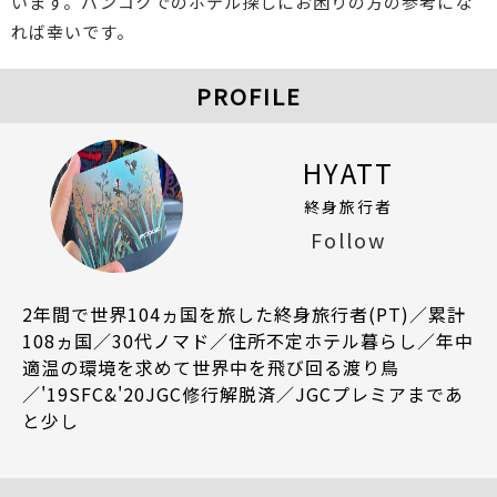
います。バンコクでのホテル探しにお困りの方の参考にな
れば幸いです。
PROFILE
HYATT
終身旅行者
Follow
2年間で世界104ヵ国を旅した終身旅行者(PT)／累計
108ヵ国／30代ノマド／住所不定ホテル暮らし／年中
適温の環境を求めて世界中を飛び回る渡り鳥
／'19SFC&'20JGC修行解脱済／JGCプレミアまであ
と少し