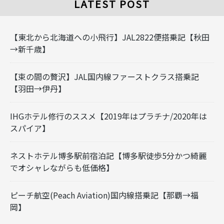
LATEST POST
【東北から北海道への小飛行】JAL2822便搭乗記【秋田
→新千歳】
【束の間の贅沢】JAL国内線ファーストクラス搭乗記
【羽田→伊丹】
IHGホテル修行のススメ【2019年はプラチナ/2020年は
スパイア】
ネストホテル博多駅前宿泊記【博多駅徒歩5分かつ綺麗
でオシャレながらも低価格】
ピーチ航空(Peach Aviation)国内線搭乗記【那覇→福
岡】